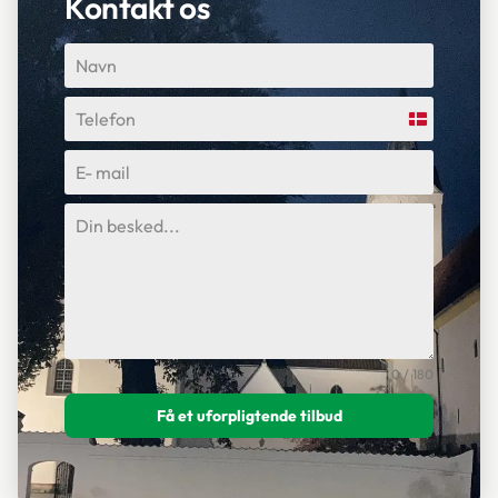
Kontakt os
Denmark
+45
0 / 180
Få et uforpligtende tilbud